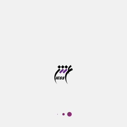
علوم شناختی
آزمون جامع دوره های دکتری تخصصی در خرداد ماه برگزار
می شود
تازه‌ها
درباره ما
موسسه آموزش عالی علوم شناختی
پ‍ژوهشكده علوم‌شناختی نهادی غیر‌دولتی – غیرانتفاعی است که هدف
کلی آن گسترش پژوهش و آموزش در حوزه‌های مرتبط با علوم‌شناختی
است. سنگ ‌بنای این نهاد به شکل یک گروه مطالعاتی در سال 1377 و با
تاسیس "موسسه مطالعات علوم‌شناختی" گذارده شد.