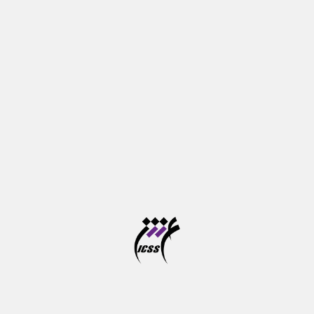
۱۸ / تیر / ۱۴۰۵
نشست ردپای یونیکورن؛ نمونه شرکت
MediaScience
دومین جلسه از سلسله نشست‌های «ردپای یونیکورن» با
مطالعه موردی شرکت MediaScience برگزار می‌شود؛
شرکتی که در مرز علوم...
۱۷ / تیر / ۱۴۰۵
نشست دفاع از پایان نامه
موضوع: آیا همدلی توییت می شود؟ شناخت مفهوم
همدلی(و ضد همدلی) در توییت های مرتبط با جنبش ...