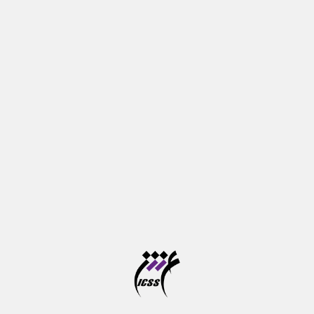
سامانه آموزشی
Login / Register
EN
برگزاری یازدهمین همایش بین المللی
علوم شناختی به تعویق افتاد
۶ / اردیبهشت /
بدون
۱۴۰۵
اخبار و اطلاعیه‌ها
دیدگاه
164
با وجود آماده سازی های علمی و اجرایی برای برگزار کردن یازدهمین
همایش بین المللی علوم شناختی (ICCS -2026) در تاریخ از پیش
تعیین شده از۳۰ اردیبهشت تا اول خرداد ماه ۱۴۰۵، به دلیل شرایط خاص
جاری ناشی از دفاع کشور در برابر یورش های نظامی آمریکا و رژیم
اشغالگر، انجام آن تا اطلاع بعدی به تعویق افتاد. تاریخ جدید به فاصله