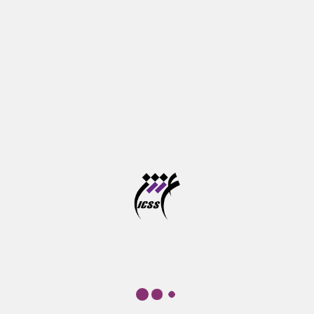
آخرین مهلت ثبت نام در سامانه موسسه آموزش عالی
علوم شناختی
آزمون جامع دوره های دکتری تخصصی در خرداد ماه برگزار
می شود
تازه‌ها
درباره ما
موسسه آموزش عالی علوم شناختی
پ‍ژوهشكده علوم‌شناختی نهادی غیر‌دولتی – غیرانتفاعی است که هدف
کلی آن گسترش پژوهش و آموزش در حوزه‌های مرتبط با علوم‌شناختی
است. سنگ ‌بنای این نهاد به شکل یک گروه مطالعاتی در سال 1377 و با
تاسیس "موسسه مطالعات علوم‌شناختی" گذارده شد.