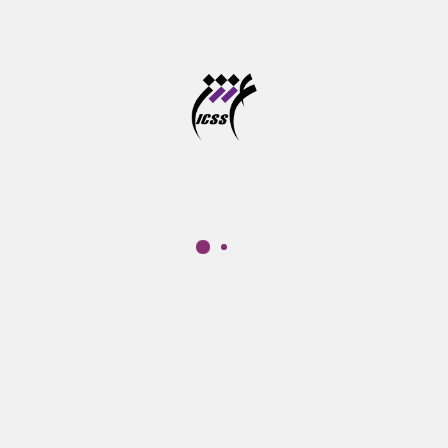
پ‍ژوهشكده علوم‌شناختی نهادی غیر‌دولتی – غیرانتفاعی است که هدف
کلی آن گسترش پژوهش و آموزش در حوزه‌های مرتبط با علوم‌شناختی
است. سنگ ‌بنای این نهاد به شکل یک گروه مطالعاتی در سال 1377 و با
تاسیس "موسسه مطالعات علوم‌شناختی" گذارده شد.
لینک‌های مرتبط
برنامه درسی در همه مقاطع
همه‌ی دوره‌های آموزشی
سوالات متداول
آخرین اخبار و اطلاعیه‌ها