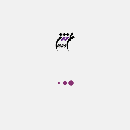
نشست ردپای یونیکورن؛ نمونه شرکت Forta Health
وبینار فرصت های نو در بازی سازی شناختی
دوره آموزشی پرورش مهارت های شناختی کودکان از خرداد
تا شهریور ماه برگزار می شود
آخرین مهلت ثبت نام در سامانه موسسه آموزش عالی
علوم شناختی
آزمون جامع دوره های دکتری تخصصی در خرداد ماه برگزار
می شود
تازه‌ها