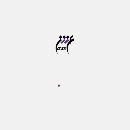
بیشترین بازدید‌ها
نشست ردپای یونیکورن؛ نمونه شرکت Forta Health
وبینار فرصت های نو در بازی سازی شناختی
دوره آموزشی پرورش مهارت های شناختی کودکان از خرداد
تا شهریور ماه برگزار می شود
آخرین مهلت ثبت نام در سامانه موسسه آموزش عالی
علوم شناختی
آزمون جامع دوره های دکتری تخصصی در خرداد ماه برگزار
می شود
تازه‌ها