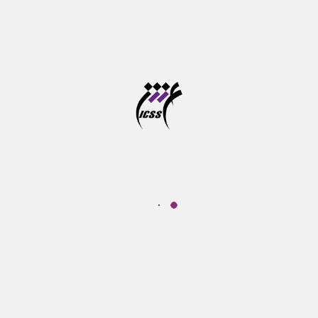
نشست ردپای یونیکورن؛ نمونه شرکت Forta Health
وبینار فرصت های نو در بازی سازی شناختی
دوره آموزشی پرورش مهارت های شناختی کودکان از خرداد
تا شهریور ماه برگزار می شود
آخرین مهلت ثبت نام در سامانه موسسه آموزش عالی
علوم شناختی
آزمون جامع دوره های دکتری تخصصی در خرداد ماه برگزار
می شود
تازه‌ها