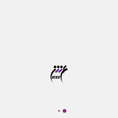
آخرین مهلت ثبت نام در سامانه موسسه آموزش عالی
علوم شناختی
آزمون جامع دوره های دکتری تخصصی در خرداد ماه برگزار
می شود
تازه‌ها
درباره ما
موسسه آموزش عالی علوم شناختی
پ‍ژوهشكده علوم‌شناختی نهادی غیر‌دولتی – غیرانتفاعی است که هدف
کلی آن گسترش پژوهش و آموزش در حوزه‌های مرتبط با علوم‌شناختی
است. سنگ ‌بنای این نهاد به شکل یک گروه مطالعاتی در سال 1377 و با
تاسیس "موسسه مطالعات علوم‌شناختی" گذارده شد.