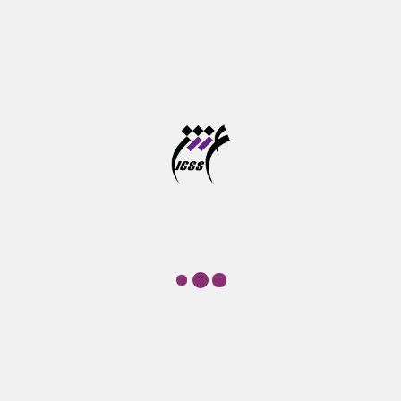
بیشترین بازدید‌ها
نشست ردپای یونیکورن؛ نمونه شرکت Forta Health
وبینار فرصت های نو در بازی سازی شناختی
دوره آموزشی پرورش مهارت های شناختی کودکان از خرداد
تا شهریور ماه برگزار می شود
آخرین مهلت ثبت نام در سامانه موسسه آموزش عالی
علوم شناختی
آزمون جامع دوره های دکتری تخصصی در خرداد ماه برگزار
می شود
تازه‌ها