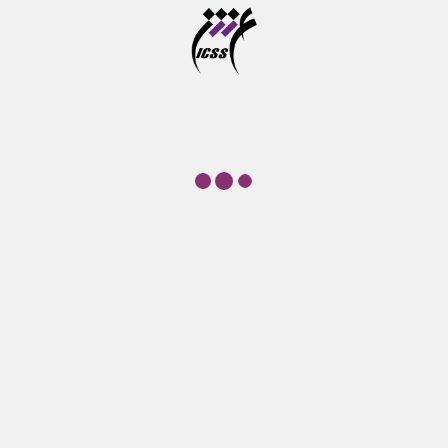
علوم شناختی
آزمون جامع دوره های دکتری تخصصی در خرداد ماه برگزار
می شود
تازه‌ها
درباره ما
موسسه آموزش عالی علوم شناختی
پ‍ژوهشكده علوم‌شناختی نهادی غیر‌دولتی – غیرانتفاعی است که هدف
کلی آن گسترش پژوهش و آموزش در حوزه‌های مرتبط با علوم‌شناختی
است. سنگ ‌بنای این نهاد به شکل یک گروه مطالعاتی در سال 1377 و با
تاسیس "موسسه مطالعات علوم‌شناختی" گذارده شد.