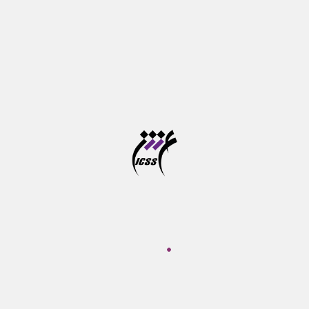
۱ / اردیبهشت / ۱۴۰۴
بیشترین بازدید‌ها
نشست ردپای یونیکورن؛ نمونه شرکت Forta Health
وبینار فرصت های نو در بازی سازی شناختی
دوره آموزشی پرورش مهارت های شناختی کودکان از خرداد
تا شهریور ماه برگزار می شود
آخرین مهلت ثبت نام در سامانه موسسه آموزش عالی
علوم شناختی
آزمون جامع دوره های دکتری تخصصی در خرداد ماه برگزار
می شود