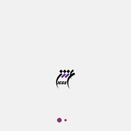
آخرین مهلت ثبت نام در سامانه موسسه آموزش عالی
علوم شناختی
آزمون جامع دوره های دکتری تخصصی در خرداد ماه برگزار
می شود
تازه‌ها
درباره ما
موسسه آموزش عالی علوم شناختی
پ‍ژوهشكده علوم‌شناختی نهادی غیر‌دولتی – غیرانتفاعی است که هدف
کلی آن گسترش پژوهش و آموزش در حوزه‌های مرتبط با علوم‌شناختی
است. سنگ ‌بنای این نهاد به شکل یک گروه مطالعاتی در سال 1377 و با
تاسیس "موسسه مطالعات علوم‌شناختی" گذارده شد.