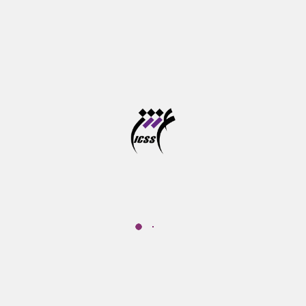
بیشترین بازدید‌ها
نشست ردپای یونیکورن؛ نمونه شرکت Forta Health
وبینار فرصت های نو در بازی سازی شناختی
دوره آموزشی پرورش مهارت های شناختی کودکان از خرداد
تا شهریور ماه برگزار می شود
آخرین مهلت ثبت نام در سامانه موسسه آموزش عالی
علوم شناختی
آزمون جامع دوره های دکتری تخصصی در خرداد ماه برگزار
می شود