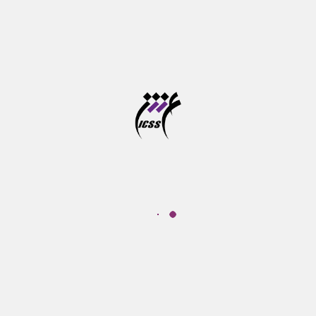
درباره ما
موسسه آموزش عالی علوم شناختی
پ‍ژوهشكده علوم‌شناختی نهادی غیر‌دولتی – غیرانتفاعی است که هدف
کلی آن گسترش پژوهش و آموزش در حوزه‌های مرتبط با علوم‌شناختی
است. سنگ ‌بنای این نهاد به شکل یک گروه مطالعاتی در سال 1377 و با
تاسیس "موسسه مطالعات علوم‌شناختی" گذارده شد.
لینک‌های مرتبط
برنامه درسی در همه مقاطع
همه‌ی دوره‌های آموزشی