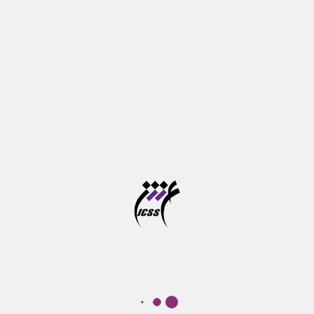
مهلت ثبت درخواست برگزاری نشست دفاع
تمدید شد
۱ / مرداد / ۱۴۰۵
بیشترین بازدید‌ها
نشست ردپای یونیکورن؛ نمونه شرکت Forta Health
وبینار فرصت های نو در بازی سازی شناختی
دوره آموزشی پرورش مهارت های شناختی کودکان از خرداد
تا شهریور ماه برگزار می شود