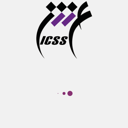
پست بعدی
فیسبوک
توییتر
لینکدای
مطالب مرت